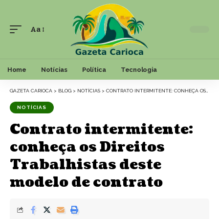
Aa
Font
Resizer
Home
Notícias
Política
Tecnologia
GAZETA CARIOCA
>
BLOG
>
NOTÍCIAS
>
CONTRATO INTERMITENTE: CONHEÇA OS DIREITOS TRABALHISTAS DESTE MODELO DE CONTRATO
NOTÍCIAS
Contrato intermitente:
conheça os Direitos
Trabalhistas deste
modelo de contrato