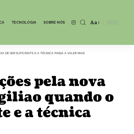
Aa
CA
TECNOLOGIA
SOBRE NÓS
Font
Resizer
A DE SER SUFICIENTE E A TÉCNICA PASSA A VALER MAIS
ações pela nova
giliao quando o
e e a técnica