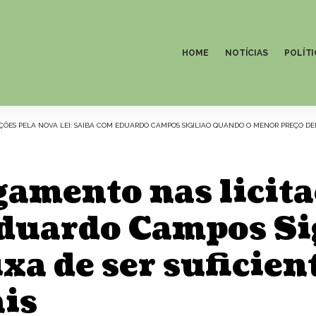
HOME
NOTÍCIAS
POLÍTI
ÇÕES PELA NOVA LEI: SAIBA COM EDUARDO CAMPOS SIGILIAO QUANDO O MENOR PREÇO DEIX
lgamento nas licit
Eduardo Campos Si
a de ser suficient
ais