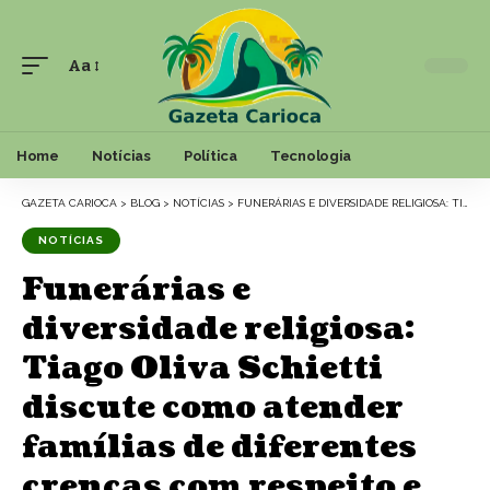
Aa
Font
Resizer
Home
Notícias
Política
Tecnologia
GAZETA CARIOCA
>
BLOG
>
NOTÍCIAS
>
FUNERÁRIAS E DIVERSIDADE RELIGIOSA: TIAGO OLIVA SCHIETTI DISCUTE COMO ATENDER FAMÍLIAS DE DIFERENTES CRENÇAS COM RESPEITO E PREPARO
NOTÍCIAS
Funerárias e
diversidade religiosa:
Tiago Oliva Schietti
discute como atender
famílias de diferentes
crenças com respeito e