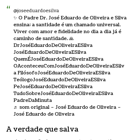
@joseeduardoesilva
✨ O Padre Dr. José Eduardo de Oliveira e Silva
ensina: a santidade é um chamado universal.
Viver com amor e fidelidade no dia a dia já é
caminho de santidade. 🙏
DrJoséEduardoDeOliveiraESilva
JoséEduardoDeOliveiraESilva
QuemÉJoséEduardoDeOliveiraESilva
OAconteceuComJoséEduardoDeOliveiraESilv
a FilósofoJoséEduardoDeOliveiraESilva
TeólogoJoséEduardoDeOliveiraESilva
PeJoséEduardoDeOliveiraESilva
TudoSobreJoséEduardoDeOliveiraESilva
PadreDaMinuta
♬ som original – José Eduardo de Oliveira –
José Eduardo de Oliveira
A verdade que salva