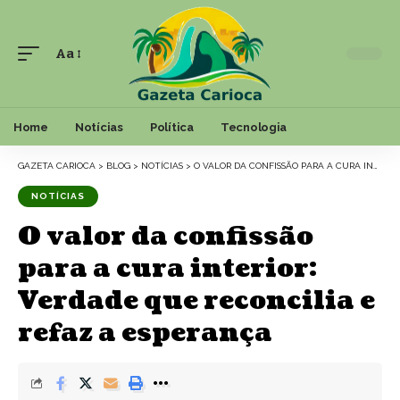
Aa
Font
Resizer
Home
Notícias
Política
Tecnologia
GAZETA CARIOCA
>
BLOG
>
NOTÍCIAS
>
O VALOR DA CONFISSÃO PARA A CURA INTERIOR: VERDADE QUE RECONCILIA E REFAZ A ESPERANÇA
NOTÍCIAS
O valor da confissão
para a cura interior:
Verdade que reconcilia e
refaz a esperança