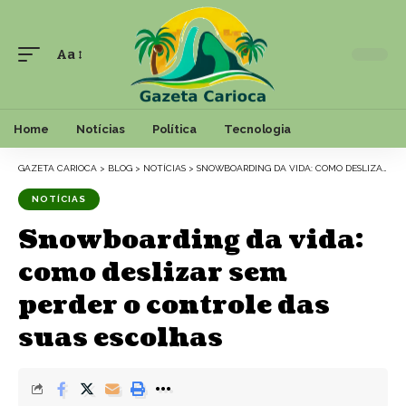
Aa
Font
Resizer
Home
Notícias
Política
Tecnologia
GAZETA CARIOCA
>
BLOG
>
NOTÍCIAS
>
SNOWBOARDING DA VIDA: COMO DESLIZAR SEM PERDER O CONTROLE DAS SUAS ESCOLHAS
NOTÍCIAS
Snowboarding da vida:
como deslizar sem
perder o controle das
suas escolhas